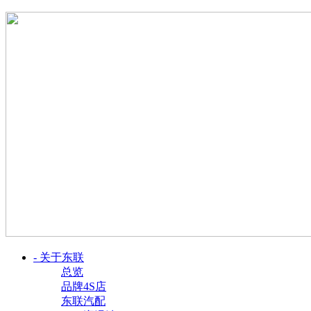
- 关于东联
总览
品牌4S店
东联汽配