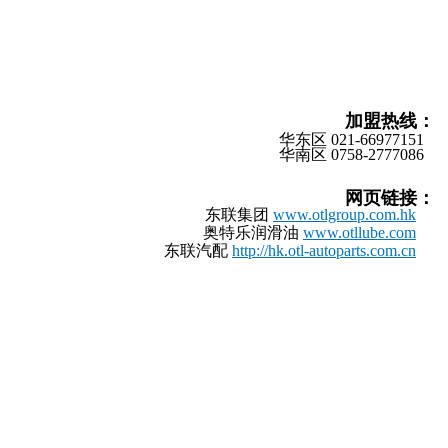
加盟热线
：
华东区
021-66977151
华南区
0758-2777086
网页链接
：
东联集团
www.otlgroup.com.hk
奥特乐润滑油
www.otllube.com
东联汽配
http://hk.otl-autoparts.com.cn