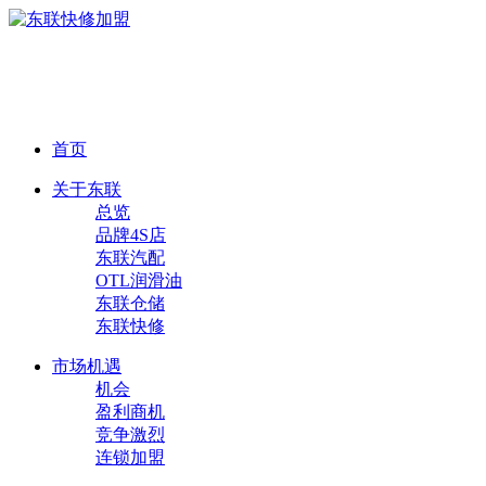
首页
关于东联
总览
品牌4S店
东联汽配
OTL润滑油
东联仓储
东联快修
市场机遇
机会
盈利商机
竞争激烈
连锁加盟